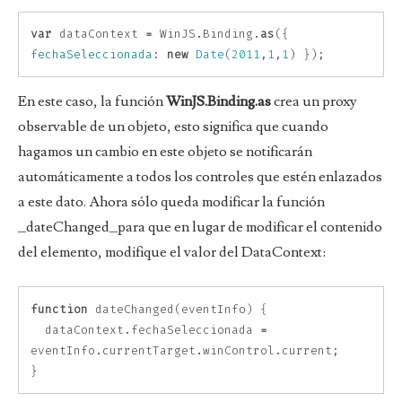
var
dataContext
=
WinJS
.
Binding
.
as
({
fechaSeleccionada
:
new
Date
(
2011
,
1
,
1
)
});
En este caso, la función
WinJS.Binding.as
crea un proxy
observable de un objeto, esto significa que cuando
hagamos un cambio en este objeto se notificarán
automáticamente a todos los controles que estén enlazados
a este dato. Ahora sólo queda modificar la función
_dateChanged_para que en lugar de modificar el contenido
del elemento, modifique el valor del DataContext:
function
dateChanged
(
eventInfo
)
{
dataContext
.
fechaSeleccionada
=
eventInfo
.
currentTarget
.
winControl
.
current
;
}