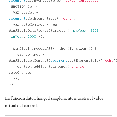
document
.
addEventListener
(
"
DOMContentLoaded
"
,
function
(
e
)
{
var
target
=
document
.
getElementById
(
"
fecha
"
);
var
dateControl
=
new
WinJS
.
UI
.
DatePicker
(
target
,
{
maxYear
:
2020
,
minYear
:
2000
});
WinJS
.
UI
.
processAll
().
then
(
function
()
{
var
control
=
WinJS
.
UI
.
getControl
(
document
.
getElementById
(
"
fecha
"
control
.
addEventListener
(
"
change
"
,
dateChanged
);
});
});
La función dateChanged simplemente muestra el valor
actual del control.