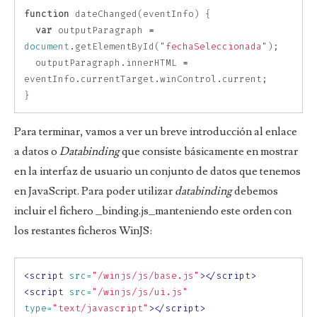
function
dateChanged
(
eventInfo
)
{
var
outputParagraph
=
document
.
getElementById
(
"
fechaSeleccionada
"
);
outputParagraph
.
innerHTML
=
eventInfo
.
currentTarget
.
winControl
.
current
;
}
Para terminar, vamos a ver un breve introducción al enlace
a datos o
Databinding
que consiste básicamente en mostrar
en la interfaz de usuario un conjunto de datos que tenemos
en JavaScript. Para poder utilizar
databinding
debemos
incluir el fichero _binding.js_manteniendo este orden con
los restantes ficheros WinJS:
<script 
src=
"/winjs/js/base.js"
></script>
<script 
src=
"/winjs/js/ui.js"
type=
"text/javascript"
></script>