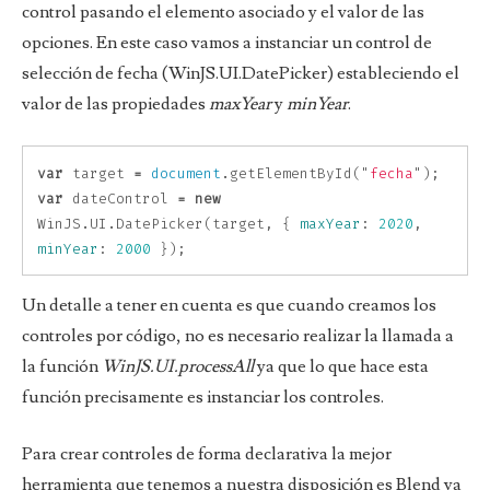
control pasando el elemento asociado y el valor de las
opciones. En este caso vamos a instanciar un control de
selección de fecha (WinJS.UI.DatePicker) estableciendo el
valor de las propiedades
maxYear
y
minYear
.
var
target
=
document
.
getElementById
(
"
fecha
"
);
var
dateControl
=
new
WinJS
.
UI
.
DatePicker
(
target
,
{
maxYear
:
2020
,
minYear
:
2000
});
Un detalle a tener en cuenta es que cuando creamos los
controles por código, no es necesario realizar la llamada a
la función
WinJS.UI.processAll
ya que lo que hace esta
función precisamente es instanciar los controles.
Para crear controles de forma declarativa la mejor
herramienta que tenemos a nuestra disposición es Blend ya