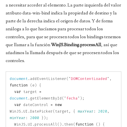
a necesitar acceder al elemento. La parte izquierda del valor
atributo data-win-bind indica la propiedad de destino y la
parte de la derecha indica el origen de datos. Y de forma
análoga a lo que hacíamos para procesar todos los
controles, para que se procesen todos los bindings tenemos
que llamar a la función
WinJS.Binding.processAll
, así que
añadimos la llamada después de que se procesen todos los
controles.
document
.
addEventListener
(
"
DOMContentLoaded
"
,
function
(
e
)
{
var
target
=
document
.
getElementById
(
"
fecha
"
);
var
dateControl
=
new
WinJS
.
UI
.
DatePicker
(
target
,
{
maxYear
:
2020
,
minYear
:
2000
});
WinJS
.
UI
.
processAll
().
then
(
function
()
{