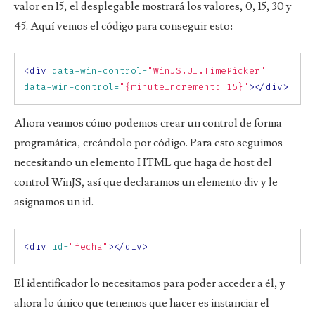
valor en 15, el desplegable mostrará los valores, 0, 15, 30 y
45. Aquí vemos el código para conseguir esto:
<div
data-win-control=
"WinJS.UI.TimePicker"
data-win-control=
"{minuteIncrement: 15}"
></div>
Ahora veamos cómo podemos crear un control de forma
programática, creándolo por código. Para esto seguimos
necesitando un elemento HTML que haga de host del
control WinJS, así que declaramos un elemento div y le
asignamos un id.
<div
id=
"fecha"
></div>
El identificador lo necesitamos para poder acceder a él, y
ahora lo único que tenemos que hacer es instanciar el