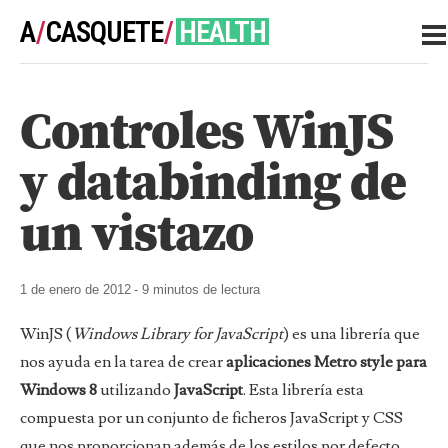
A
/
CASQUETE
/
HEALTH
Controles WinJS
NOTES
y databinding de
un vistazo
1 de enero de 2012
- 9 minutos de lectura
WinJS (
Windows Library for JavaScript
) es una librería que
nos ayuda en la tarea de crear
aplicaciones Metro style para
Windows 8
utilizando
JavaScript
. Esta librería esta
compuesta por un conjunto de ficheros JavaScript y CSS
que nos proporcionan además de los estilos por defecto