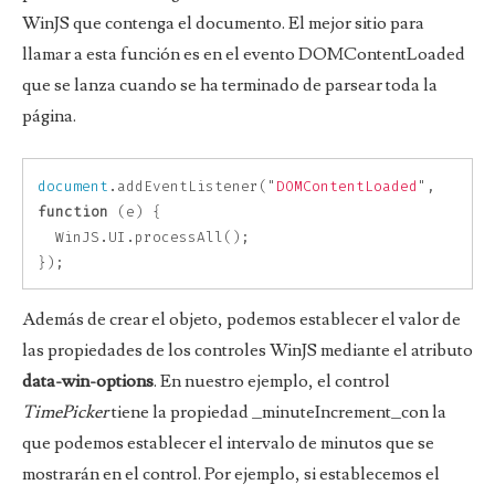
WinJS que contenga el documento. El mejor sitio para
llamar a esta función es en el evento DOMContentLoaded
que se lanza cuando se ha terminado de parsear toda la
página.
document
.
addEventListener
(
"
DOMContentLoaded
"
,
function
(
e
)
{
WinJS
.
UI
.
processAll
();
});
Además de crear el objeto, podemos establecer el valor de
las propiedades de los controles WinJS mediante el atributo
data-win-options
. En nuestro ejemplo, el control
TimePicker
tiene la propiedad _minuteIncrement_con la
que podemos establecer el intervalo de minutos que se
mostrarán en el control. Por ejemplo, si establecemos el