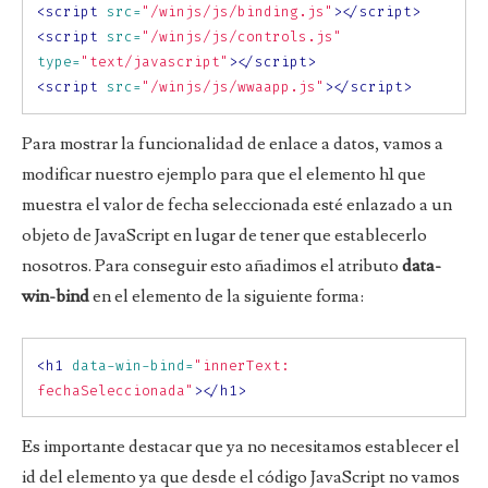
<script 
src=
"/winjs/js/binding.js"
></script>
<script 
src=
"/winjs/js/controls.js"
type=
"text/javascript"
></script>
<script 
src=
"/winjs/js/wwaapp.js"
></script>
Para mostrar la funcionalidad de enlace a datos, vamos a
modificar nuestro ejemplo para que el elemento h1 que
muestra el valor de fecha seleccionada esté enlazado a un
objeto de JavaScript en lugar de tener que establecerlo
nosotros. Para conseguir esto añadimos el atributo
data-
win-bind
en el elemento de la siguiente forma:
<h1
data-win-bind=
"innerText: 
fechaSeleccionada"
></h1>
Es importante destacar que ya no necesitamos establecer el
id del elemento ya que desde el código JavaScript no vamos