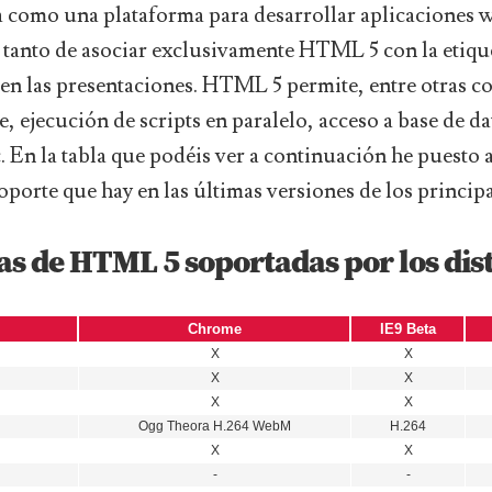
como una plataforma para desarrollar aplicaciones w
 tanto de asociar exclusivamente HTML 5 con la etiqu
 en las presentaciones. HTML 5 permite, entre otras co
e, ejecución de scripts en paralelo, acceso a base de da
. En la tabla que podéis ver a continuación he puesto 
 soporte que hay en las últimas versiones de los princi
as de HTML 5 soportadas por los dis
Chrome
IE9 Beta
X
X
X
X
X
X
Ogg Theora H.264 WebM
H.264
X
X
-
-