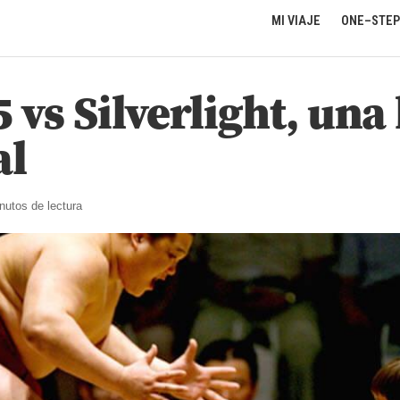
MI VIAJE
ONE–STEP
vs Silverlight, una
al
inutos de lectura