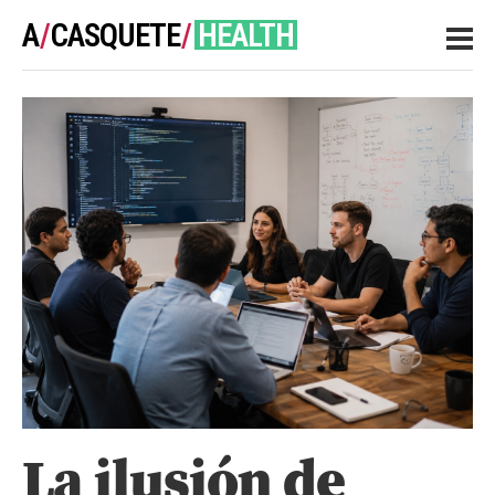
A
/
CASQUETE
/
HEALTH
NOTES
La ilusión de